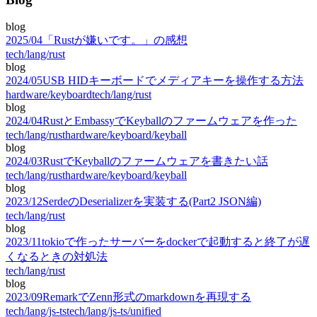
blog
2025
/
04
「Rustが嫌いです。」の感想
tech/lang/rust
blog
2024
/
05
USB HIDキーボードでメディアキーを操作する方法
hardware/keyboard
tech/lang/rust
blog
2024
/
04
RustとEmbassyでKeyballのファームウェアを作った
tech/lang/rust
hardware/keyboard/keyball
blog
2024
/
03
RustでKeyballのファームウェアを書きたい話
tech/lang/rust
hardware/keyboard/keyball
blog
2023
/
12
SerdeのDeserializerを実装する(Part2 JSON編)
tech/lang/rust
blog
2023
/
11
tokioで作ったサーバーをdockerで起動すると終了が遅
くなるときの対処法
tech/lang/rust
blog
2023
/
09
RemarkでZenn形式のmarkdownを再現する
tech/lang/js-ts
tech/lang/js-ts/unified