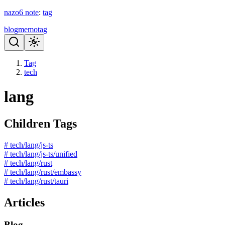
nazo6
note
:
tag
blog
memo
tag
Tag
tech
lang
Children Tags
# tech/lang/js-ts
# tech/lang/js-ts/unified
# tech/lang/rust
# tech/lang/rust/embassy
# tech/lang/rust/tauri
Articles
Blog