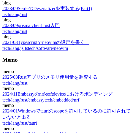
blog
2023
/
09
SerdeのDeserializerを実装する(Part1)
tech/lang/rust
blog
2023
/
09
prisma-client-rust入門
tech/lang/rust
blog
2021
/
03
Typescriptでneovimの設定を書く！
tech/lang/js-ts
tech/software/neovim
Memo
memo
2025
/
03
Rustアプリのメモリ使用量を調査する
tech/lang/rust
memo
2024
/
11
Embassyのnrf-softdeviceにおけるボンディング
tech/lang/rust/embassy
tech/embedded/nrf
memo
2024
/
01
Windowsでtauriのscopeを許可しているのに許可されて
いないと出る
tech/lang/rust/tauri
memo