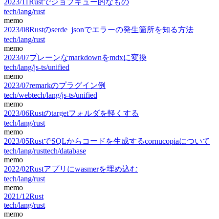
2023
/
11
Rustでジョブキュー的なもの
tech/lang/rust
memo
2023
/
08
Rustのserde_jsonでエラーの発生箇所を知る方法
tech/lang/rust
memo
2023
/
07
プレーンなmarkdownをmdxに変換
tech/lang/js-ts/unified
memo
2023
/
07
remarkのプラグイン例
tech/web
tech/lang/js-ts/unified
memo
2023
/
06
Rustのtargetフォルダを軽くする
tech/lang/rust
memo
2023
/
05
RustでSQLからコードを生成するcornucopiaについて
tech/lang/rust
tech/database
memo
2022
/
02
Rustアプリにwasmerを埋め込む
tech/lang/rust
memo
2021
/
12
Rust
tech/lang/rust
memo