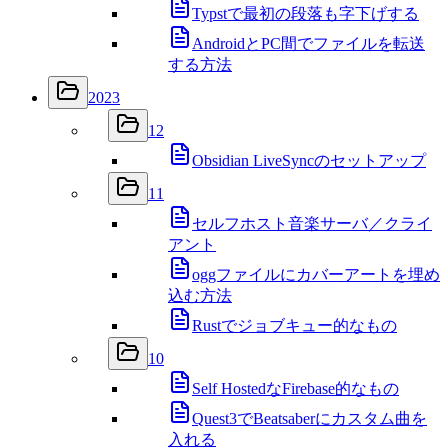
Typstで最初の段落も字下げする
AndroidとPC間でファイルを転送
する方法
2023
12
Obsidian LiveSyncのセットアップ
11
セルフホスト音楽サーバ／クライ
アント
oggファイルにカバーアートを埋め
込む方法
Rustでジョブキュー的なもの
10
Self HostedなFirebase的なもの
Quest3でBeatsaberにカスタム曲を
入れる