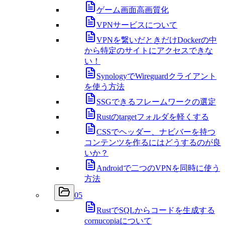
ゲーム画面高画質化
VPNサービスについて
VPNを繋いだときだけDockerの中
から特定のサイトにアクセスできな
い！
SynologyでWireguardクライアント
を使う方法
SSGできるフレームワークの選定
Rustのtargetフォルダを軽くする
CSSでヘッダー、ナビバーを持つ
コンテンツを作るにはどうするのが良
いか？
Androidで二つのVPNを同時に使う
方法
05
RustでSQLからコードを生成する
cornucopiaについて