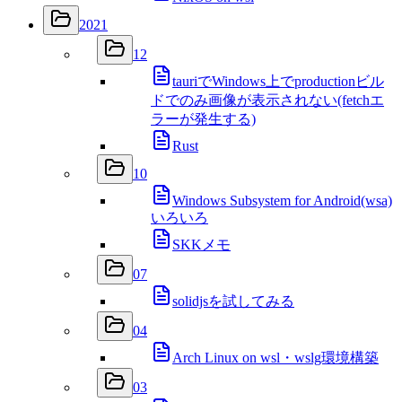
2021
12
tauriでWindows上でproductionビル
ドでのみ画像が表示されない(fetchエ
ラーが発生する)
Rust
10
Windows Subsystem for Android(wsa)
いろいろ
SKKメモ
07
solidjsを試してみる
04
Arch Linux on wsl・wslg環境構築
03