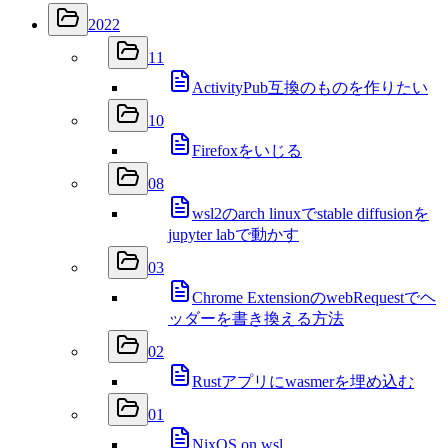
2022
11
ActivityPub互換のものを作りたい
10
Firefoxをいじる
08
wsl2のarch linuxでstable diffusionを
jupyter labで動かす
03
Chrome ExtensionのwebRequestでヘ
ッダーを書き換える方法
02
Rustアプリにwasmerを埋め込む
01
NixOS on wsl