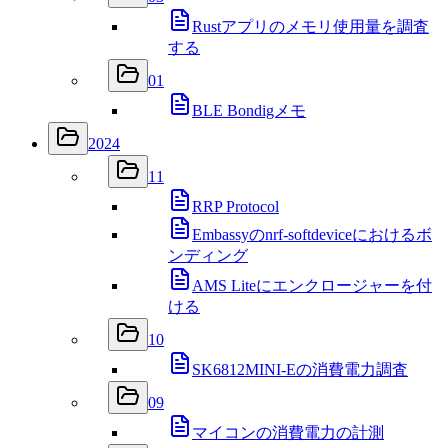
Rustアプリのメモリ使用量を調査
する
01
BLE Bondigメモ
2024
11
RRP Protocol
Embassyのnrf-softdeviceにおけるボ
ンディング
AMS Liteにエンクロージャーを付
ける
10
SK6812MINI-Eの消費電力調査
09
マイコンの消費電力の計測