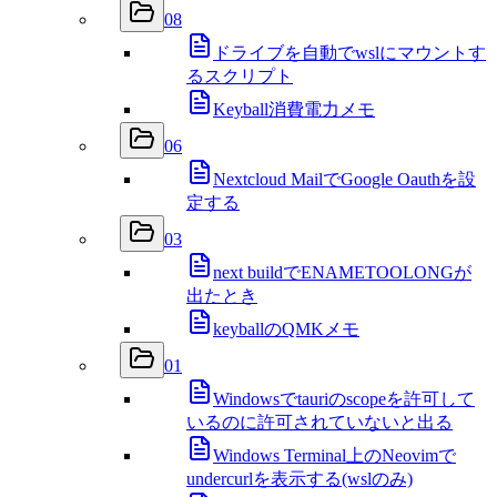
08
ドライブを自動でwslにマウントす
るスクリプト
Keyball消費電力メモ
06
Nextcloud MailでGoogle Oauthを設
定する
03
next buildでENAMETOOLONGが
出たとき
keyballのQMKメモ
01
Windowsでtauriのscopeを許可して
いるのに許可されていないと出る
Windows Terminal上のNeovimで
undercurlを表示する(wslのみ)