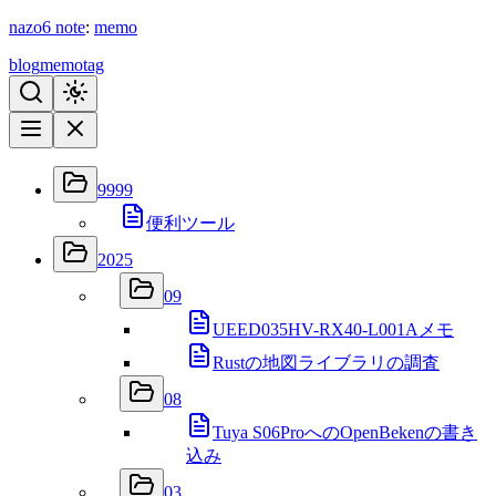
nazo6
note
:
memo
blog
memo
tag
9999
便利ツール
2025
09
UEED035HV-RX40-L001Aメモ
Rustの地図ライブラリの調査
08
Tuya S06ProへのOpenBekenの書き
込み
03