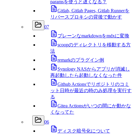
paramsを使うと遅くなる？
Gitlab, Gitlab Pages, Gitlab Runnerを
リバースプロキシの背後で動かす
07
プレーンなmarkdownをmdxに変換
scoopのディレクトリを移動する方
法
remarkのプラグイン例
Synology NASからアプリが消滅し
再起動したら起動しなくなった件
Github Actionsでリポジトリのコミ
ット日時が最近の時のみ処理を実行す
る
Gitea Actionsがいつの間にか動かな
くなってた
06
ディスク暗号化について