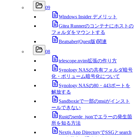
09
Windows Insider デメリット
Gitea Runnerのコンテナにホストの
フォルダをマウントする
Beatsaber(Quest版)関連
08
telescope.nvim拡張の作り方
Synology NASの共有フォルダ暗号
化・ボリューム暗号化について
Synology NASの80・443ポートを
解放する
Sandboxieで一部のmsiがインスト
ールできない
Rustのserde_jsonでエラーの発生箇
所を知る方法
Nextjs App DirectoryでSSGとsearch