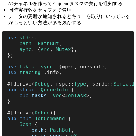
のチャネルを作ってEnqueueタスクの実行を通知する
同時実行数をセマフォで管理
データの更新が通知されるとキューを取りにいっている
がもっといい方法がある気がする。
use 
std
::{
    path
::
PathBuf
,
    sync
::{
Arc
, 
Mutex
},
};
use 
tokio
::
sync
::{mpsc, oneshot};
use 
tracing
::info;
#[derive(
Debug
, rspc::
Type
, serde::
Seriali
pub struct 
QueueInfo
 {
    pub 
tasks
: 
Vec
<
JobTask
>,
}
#[derive(
Debug
)]
pub enum 
JobCommand
 {
    Scan
 {
        path
: 
PathBuf
,
        retry_count
: 
u8
,