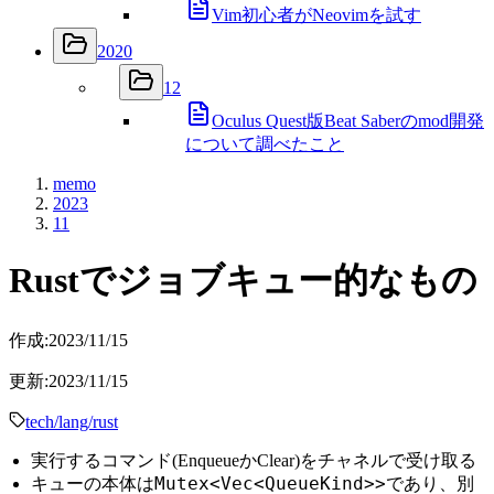
Vim初心者がNeovimを試す
2020
12
Oculus Quest版Beat Saberのmod開発
について調べたこと
memo
2023
11
Rustでジョブキュー的なもの
作成:
2023/11/15
更新:
2023/11/15
tech/lang/rust
実行するコマンド(EnqueueかClear)をチャネルで受け取る
Mutex<Vec<QueueKind>>
キューの本体は
であり、別