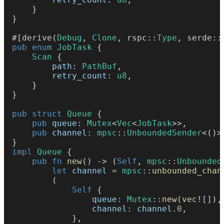
    }
}
#[derive(
Debug
, 
Clone
, rspc::
Type
, serde::
pub enum 
JobTask
 {
    Scan
 {
        path
: 
PathBuf
,
        retry_count
: 
u8
,
    }
}
pub struct 
Queue
 {
    pub 
queue
: 
Mutex
<
Vec
<
JobTask
>>,
    pub 
channel
: 
mpsc
::
UnboundedSender
<()>
}
impl 
Queue
 {
    pub fn 
new
() -> (
Self
, 
mpsc
::
Unbounded
        let 
channel
 = 
mpsc
::
unbounded_chan
        (
            Self
 {
                queue
: 
Mutex
::
new
(
vec!
[]),
                channel
: 
channel
.
0
,
            },