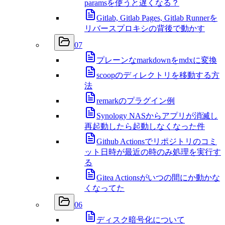
paramsを使うと遅くなる？
Gitlab, Gitlab Pages, Gitlab Runnerを
リバースプロキシの背後で動かす
07
プレーンなmarkdownをmdxに変換
scoopのディレクトリを移動する方
法
remarkのプラグイン例
Synology NASからアプリが消滅し
再起動したら起動しなくなった件
Github Actionsでリポジトリのコミ
ット日時が最近の時のみ処理を実行す
る
Gitea Actionsがいつの間にか動かな
くなってた
06
ディスク暗号化について