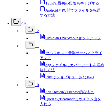
Typstで最初の段落も字下げする
AndroidとPC間でファイルを転送
する方法
2023
12
Obsidian LiveSyncのセットアップ
11
セルフホスト音楽サーバ／クライ
アント
oggファイルにカバーアートを埋め
込む方法
Rustでジョブキュー的なもの
10
Self HostedなFirebase的なもの
Quest3でBeatsaberにカスタム曲を
入れる