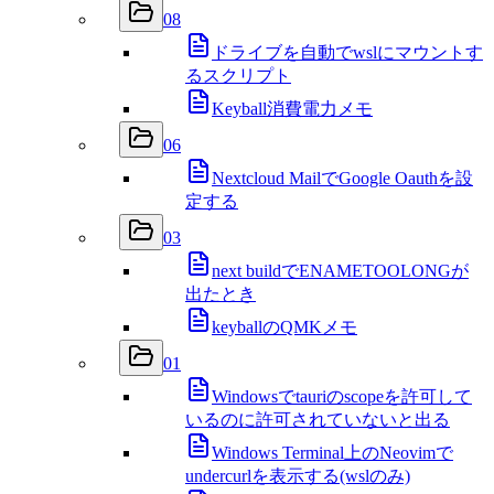
08
ドライブを自動でwslにマウントす
るスクリプト
Keyball消費電力メモ
06
Nextcloud MailでGoogle Oauthを設
定する
03
next buildでENAMETOOLONGが
出たとき
keyballのQMKメモ
01
Windowsでtauriのscopeを許可して
いるのに許可されていないと出る
Windows Terminal上のNeovimで
undercurlを表示する(wslのみ)