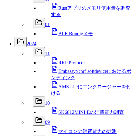
Rustアプリのメモリ使用量を調査
する
01
BLE Bondigメモ
2024
11
RRP Protocol
Embassyのnrf-softdeviceにおけるボ
ンディング
AMS Liteにエンクロージャーを付
ける
10
SK6812MINI-Eの消費電力調査
09
マイコンの消費電力の計測