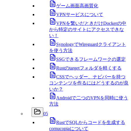
ゲーム画面高画質化
VPNサービスについて
VPNを繋いだときだけDockerの中
から特定のサイトにアクセスできな
い！
SynologyでWireguardクライアント
を使う方法
SSGできるフレームワークの選定
Rustのtargetフォルダを軽くする
CSSでヘッダー、ナビバーを持つ
コンテンツを作るにはどうするのが良
いか？
Androidで二つのVPNを同時に使う
方法
05
RustでSQLからコードを生成する
cornucopiaについて