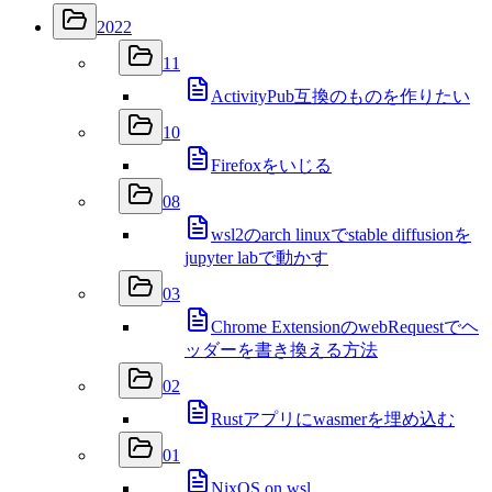
2022
11
ActivityPub互換のものを作りたい
10
Firefoxをいじる
08
wsl2のarch linuxでstable diffusionを
jupyter labで動かす
03
Chrome ExtensionのwebRequestでヘ
ッダーを書き換える方法
02
Rustアプリにwasmerを埋め込む
01
NixOS on wsl