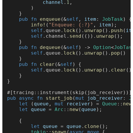
            channel
.
1
,
        )
    }
    pub fn 
enqueue
(&
self
, 
item
: 
JobTask
) {
        info!
(
"Enqueue: {:?}"
, 
item
);
        self
.queue.
lock
().
unwrap
().
push
(
it
        self
.channel.
send
(()).
unwrap
();
    }
    pub fn 
dequeue
(&
self
) -> 
Option
<
JobTas
        self
.queue.
lock
().
unwrap
().
pop
()
    }
    pub fn 
clear
(&
self
) {
        self
.queue.
lock
().
unwrap
().
clear
()
    }
}
#[tracing::instrument(skip(job_receiver))]
pub async fn 
start_job
(
mut 
job_receiver
: 
J
    let
 (
queue
, 
mut 
receiver
) = 
Queue
::
new
    let 
queue
 = 
Arc
::
new
(
queue
);
    {
        let 
queue
 = 
queue
.
clone
();
        tokio
::
spawn
(
async move
 {