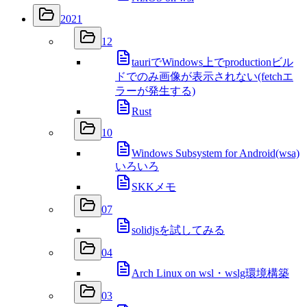
2021
12
tauriでWindows上でproductionビル
ドでのみ画像が表示されない(fetchエ
ラーが発生する)
Rust
10
Windows Subsystem for Android(wsa)
いろいろ
SKKメモ
07
solidjsを試してみる
04
Arch Linux on wsl・wslg環境構築
03