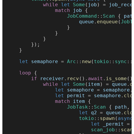
            while 
let 
Some
(
job
) = 
job_rece
                match 
job
 {
                    JobCommand
::
Scan
 { 
pat
                        queue
.
enqueue
(
JobT
                    }
                }
            }
        });
    }
    let 
semaphore
 = 
Arc
::
new
(
tokio
::
sync
::
    loop
 {
        if 
receiver
.
recv
().
await
.
is_some
()
            while 
let 
Some
(
item
) = 
queue
.
d
                let 
semaphore
 = 
semaphore
.
                let 
permit
 = 
semaphore
.
clo
                match 
item
 {
                    JobTask
::
Scan
 { 
path
, 
                        let 
q2
 = 
queue
.
clo
                        tokio
::
spawn
(
async
                            let 
_permit
 = 
                            scan_job
::
scan