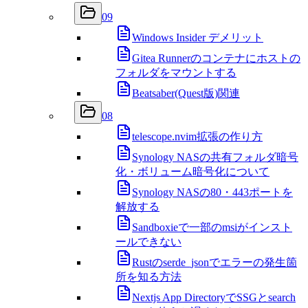
09
Windows Insider デメリット
Gitea Runnerのコンテナにホストの
フォルダをマウントする
Beatsaber(Quest版)関連
08
telescope.nvim拡張の作り方
Synology NASの共有フォルダ暗号
化・ボリューム暗号化について
Synology NASの80・443ポートを
解放する
Sandboxieで一部のmsiがインスト
ールできない
Rustのserde_jsonでエラーの発生箇
所を知る方法
Nextjs App DirectoryでSSGとsearch