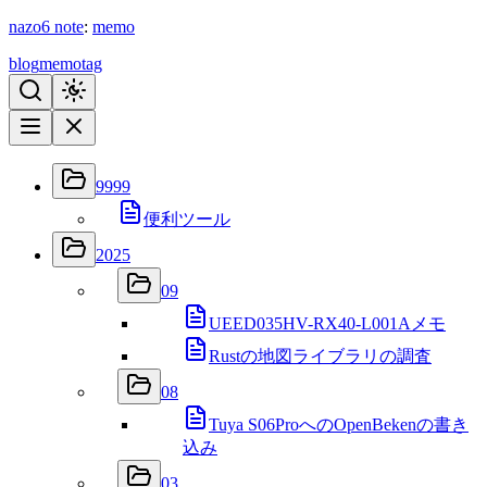
nazo6
note
:
memo
blog
memo
tag
9999
便利ツール
2025
09
UEED035HV-RX40-L001Aメモ
Rustの地図ライブラリの調査
08
Tuya S06ProへのOpenBekenの書き
込み
03