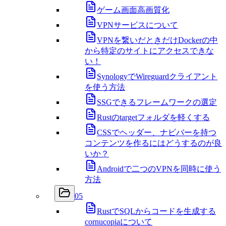
ゲーム画面高画質化
VPNサービスについて
VPNを繋いだときだけDockerの中
から特定のサイトにアクセスできな
い！
SynologyでWireguardクライアント
を使う方法
SSGできるフレームワークの選定
Rustのtargetフォルダを軽くする
CSSでヘッダー、ナビバーを持つ
コンテンツを作るにはどうするのが良
いか？
Androidで二つのVPNを同時に使う
方法
05
RustでSQLからコードを生成する
cornucopiaについて