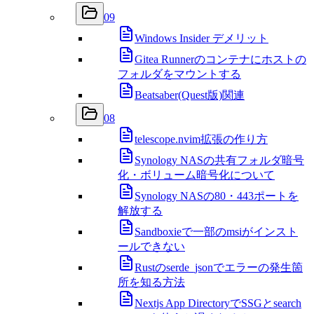
09
Windows Insider デメリット
Gitea Runnerのコンテナにホストの
フォルダをマウントする
Beatsaber(Quest版)関連
08
telescope.nvim拡張の作り方
Synology NASの共有フォルダ暗号
化・ボリューム暗号化について
Synology NASの80・443ポートを
解放する
Sandboxieで一部のmsiがインスト
ールできない
Rustのserde_jsonでエラーの発生箇
所を知る方法
Nextjs App DirectoryでSSGとsearch