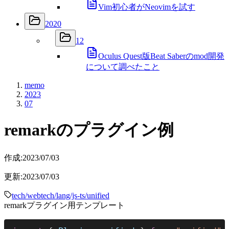
Vim初心者がNeovimを試す
2020
12
Oculus Quest版Beat Saberのmod開発
について調べたこと
memo
2023
07
remarkのプラグイン例
作成:
2023/07/03
更新:
2023/07/03
tech/web
tech/lang/js-ts/unified
remarkプラグイン用テンプレート