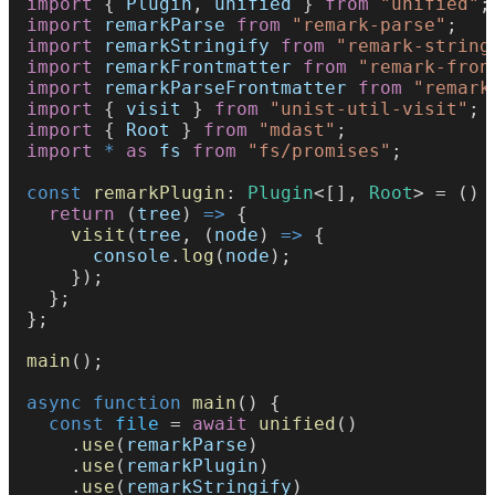
import
 { 
Plugin
, 
unified
 } 
from 
"unified"
;
import 
remarkParse 
from 
"remark-parse"
;
import 
remarkStringify 
from 
"remark-string
import 
remarkFrontmatter 
from 
"remark-fron
import 
remarkParseFrontmatter 
from 
"remark
import
 { 
visit
 } 
from 
"unist-util-visit"
;
import
 { 
Root
 } 
from 
"mdast"
;
import 
* 
as 
fs 
from 
"fs/promises"
;
const 
remarkPlugin
: 
Plugin
<[], 
Root
> = () 
  return
 (
tree
) 
=>
 {
    visit
(
tree
, (
node
) 
=>
 {
      console
.
log
(
node
);
    });
  };
};
main
();
async function 
main
() {
  const 
file
 = 
await 
unified
()
    .
use
(
remarkParse
)
    .
use
(
remarkPlugin
)
    .
use
(
remarkStringify
)