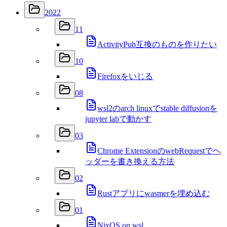
2022
11
ActivityPub互換のものを作りたい
10
Firefoxをいじる
08
wsl2のarch linuxでstable diffusionを
jupyter labで動かす
03
Chrome ExtensionのwebRequestでヘ
ッダーを書き換える方法
02
Rustアプリにwasmerを埋め込む
01
NixOS on wsl