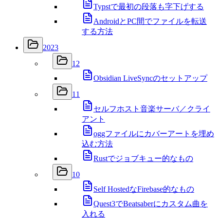
Typstで最初の段落も字下げする
AndroidとPC間でファイルを転送
する方法
2023
12
Obsidian LiveSyncのセットアップ
11
セルフホスト音楽サーバ／クライ
アント
oggファイルにカバーアートを埋め
込む方法
Rustでジョブキュー的なもの
10
Self HostedなFirebase的なもの
Quest3でBeatsaberにカスタム曲を
入れる