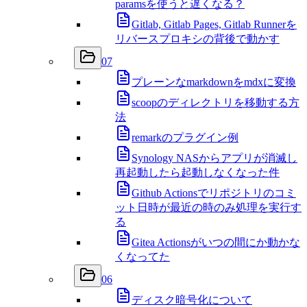
paramsを使うと遅くなる？
Gitlab, Gitlab Pages, Gitlab Runnerを
リバースプロキシの背後で動かす
07
プレーンなmarkdownをmdxに変換
scoopのディレクトリを移動する方
法
remarkのプラグイン例
Synology NASからアプリが消滅し
再起動したら起動しなくなった件
Github Actionsでリポジトリのコミ
ット日時が最近の時のみ処理を実行す
る
Gitea Actionsがいつの間にか動かな
くなってた
06
ディスク暗号化について