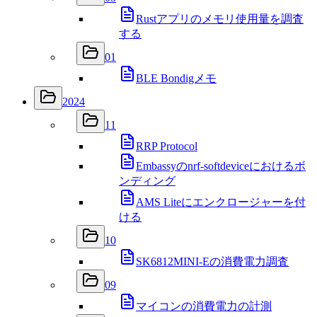
Rustアプリのメモリ使用量を調査
する
01
BLE Bondigメモ
2024
11
RRP Protocol
Embassyのnrf-softdeviceにおけるボ
ンディング
AMS Liteにエンクロージャーを付
ける
10
SK6812MINI-Eの消費電力調査
09
マイコンの消費電力の計測