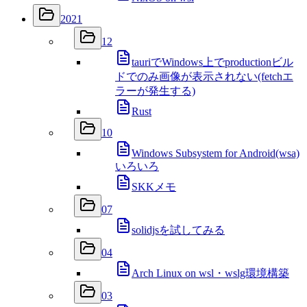
2021
12
tauriでWindows上でproductionビル
ドでのみ画像が表示されない(fetchエ
ラーが発生する)
Rust
10
Windows Subsystem for Android(wsa)
いろいろ
SKKメモ
07
solidjsを試してみる
04
Arch Linux on wsl・wslg環境構築
03