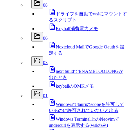
08
ドライブを自動でwslにマウントす
るスクリプト
Keyball消費電力メモ
06
Nextcloud MailでGoogle Oauthを設
定する
03
next buildでENAMETOOLONGが
出たとき
keyballのQMKメモ
01
Windowsでtauriのscopeを許可して
いるのに許可されていないと出る
Windows Terminal上のNeovimで
undercurlを表示する(wslのみ)