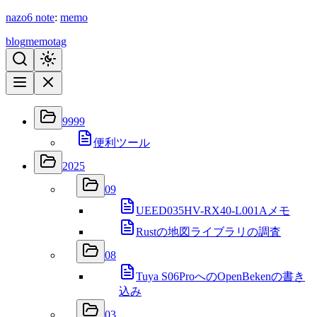
nazo6
note
:
memo
blog
memo
tag
9999
便利ツール
2025
09
UEED035HV-RX40-L001Aメモ
Rustの地図ライブラリの調査
08
Tuya S06ProへのOpenBekenの書き
込み
03