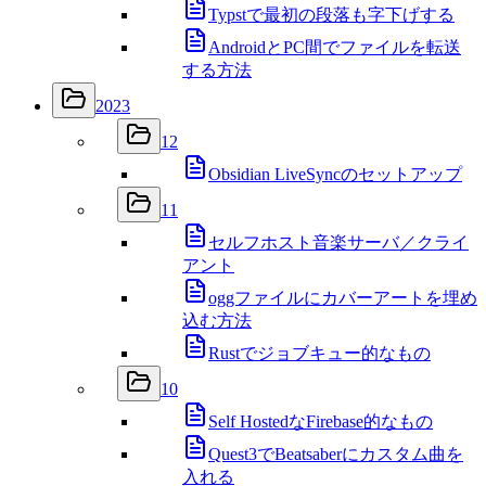
Typstで最初の段落も字下げする
AndroidとPC間でファイルを転送
する方法
2023
12
Obsidian LiveSyncのセットアップ
11
セルフホスト音楽サーバ／クライ
アント
oggファイルにカバーアートを埋め
込む方法
Rustでジョブキュー的なもの
10
Self HostedなFirebase的なもの
Quest3でBeatsaberにカスタム曲を
入れる