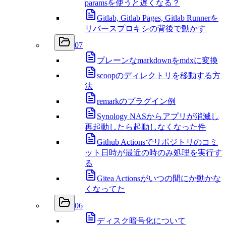
paramsを使うと遅くなる？
Gitlab, Gitlab Pages, Gitlab Runnerを
リバースプロキシの背後で動かす
07
プレーンなmarkdownをmdxに変換
scoopのディレクトリを移動する方
法
remarkのプラグイン例
Synology NASからアプリが消滅し
再起動したら起動しなくなった件
Github Actionsでリポジトリのコミ
ット日時が最近の時のみ処理を実行す
る
Gitea Actionsがいつの間にか動かな
くなってた
06
ディスク暗号化について