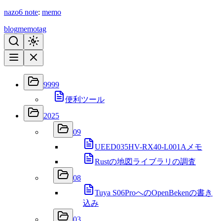
nazo6
note
:
memo
blog
memo
tag
9999
便利ツール
2025
09
UEED035HV-RX40-L001Aメモ
Rustの地図ライブラリの調査
08
Tuya S06ProへのOpenBekenの書き
込み
03