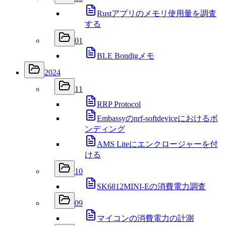
Rustアプリのメモリ使用量を調査
する
01
BLE Bondigメモ
2024
11
RRP Protocol
Embassyのnrf-softdeviceにおけるボ
ンディング
AMS Liteにエンクロージャーを付
ける
10
SK6812MINI-Eの消費電力調査
09
マイコンの消費電力の計測