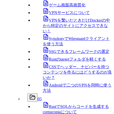
ゲーム画面高画質化
VPNサービスについて
VPNを繋いだときだけDockerの中
から特定のサイトにアクセスできな
い！
SynologyでWireguardクライアント
を使う方法
SSGできるフレームワークの選定
Rustのtargetフォルダを軽くする
CSSでヘッダー、ナビバーを持つ
コンテンツを作るにはどうするのが良
いか？
Androidで二つのVPNを同時に使う
方法
05
RustでSQLからコードを生成する
cornucopiaについて