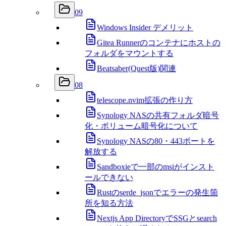
09
Windows Insider デメリット
Gitea Runnerのコンテナにホストの
フォルダをマウントする
Beatsaber(Quest版)関連
08
telescope.nvim拡張の作り方
Synology NASの共有フォルダ暗号
化・ボリューム暗号化について
Synology NASの80・443ポートを
解放する
Sandboxieで一部のmsiがインスト
ールできない
Rustのserde_jsonでエラーの発生箇
所を知る方法
Nextjs App DirectoryでSSGとsearch