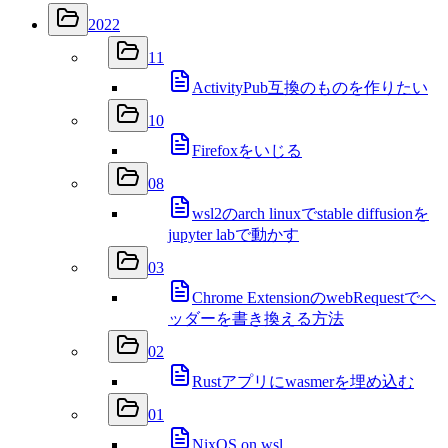
2022
11
ActivityPub互換のものを作りたい
10
Firefoxをいじる
08
wsl2のarch linuxでstable diffusionを
jupyter labで動かす
03
Chrome ExtensionのwebRequestでヘ
ッダーを書き換える方法
02
Rustアプリにwasmerを埋め込む
01
NixOS on wsl