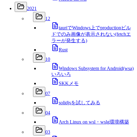
2021
12
tauriでWindows上でproductionビル
ドでのみ画像が表示されない(fetchエ
ラーが発生する)
Rust
10
Windows Subsystem for Android(wsa)
いろいろ
SKKメモ
07
solidjsを試してみる
04
Arch Linux on wsl・wslg環境構築
03