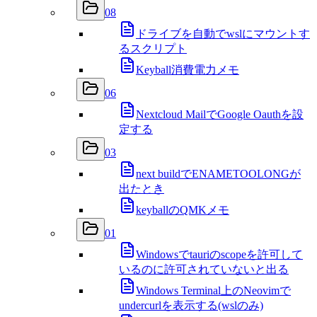
08
ドライブを自動でwslにマウントす
るスクリプト
Keyball消費電力メモ
06
Nextcloud MailでGoogle Oauthを設
定する
03
next buildでENAMETOOLONGが
出たとき
keyballのQMKメモ
01
Windowsでtauriのscopeを許可して
いるのに許可されていないと出る
Windows Terminal上のNeovimで
undercurlを表示する(wslのみ)