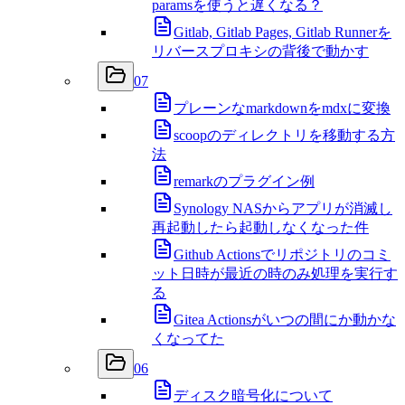
paramsを使うと遅くなる？
Gitlab, Gitlab Pages, Gitlab Runnerを
リバースプロキシの背後で動かす
07
プレーンなmarkdownをmdxに変換
scoopのディレクトリを移動する方
法
remarkのプラグイン例
Synology NASからアプリが消滅し
再起動したら起動しなくなった件
Github Actionsでリポジトリのコミ
ット日時が最近の時のみ処理を実行す
る
Gitea Actionsがいつの間にか動かな
くなってた
06
ディスク暗号化について