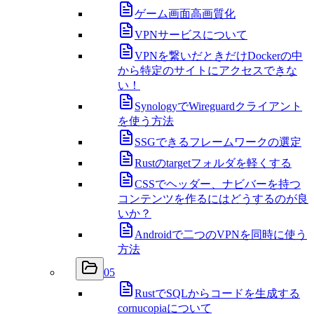
ゲーム画面高画質化
VPNサービスについて
VPNを繋いだときだけDockerの中
から特定のサイトにアクセスできな
い！
SynologyでWireguardクライアント
を使う方法
SSGできるフレームワークの選定
Rustのtargetフォルダを軽くする
CSSでヘッダー、ナビバーを持つ
コンテンツを作るにはどうするのが良
いか？
Androidで二つのVPNを同時に使う
方法
05
RustでSQLからコードを生成する
cornucopiaについて