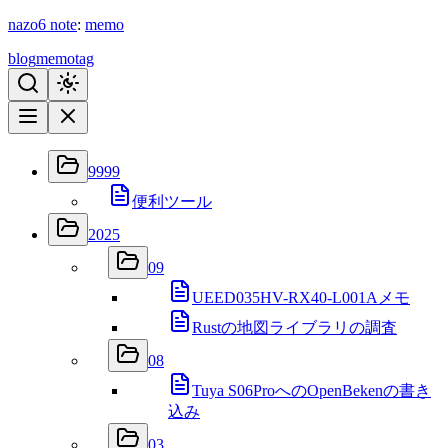
nazo6
note
:
memo
blog
memo
tag
9999
便利ツール
2025
09
UEED035HV-RX40-L001Aメモ
Rustの地図ライブラリの調査
08
Tuya S06ProへのOpenBekenの書き
込み
03