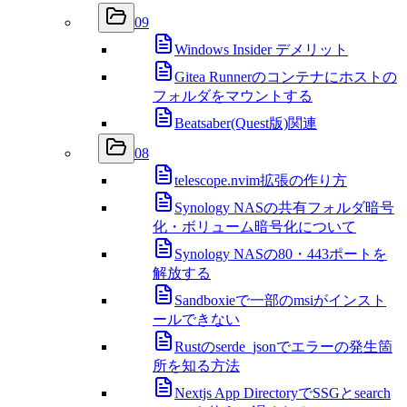
09
Windows Insider デメリット
Gitea Runnerのコンテナにホストの
フォルダをマウントする
Beatsaber(Quest版)関連
08
telescope.nvim拡張の作り方
Synology NASの共有フォルダ暗号
化・ボリューム暗号化について
Synology NASの80・443ポートを
解放する
Sandboxieで一部のmsiがインスト
ールできない
Rustのserde_jsonでエラーの発生箇
所を知る方法
Nextjs App DirectoryでSSGとsearch