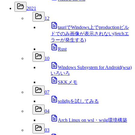
2021
12
tauriでWindows上でproductionビル
ドでのみ画像が表示されない(fetchエ
ラーが発生する)
Rust
10
Windows Subsystem for Android(wsa)
いろいろ
SKKメモ
07
solidjsを試してみる
04
Arch Linux on wsl・wslg環境構築
03