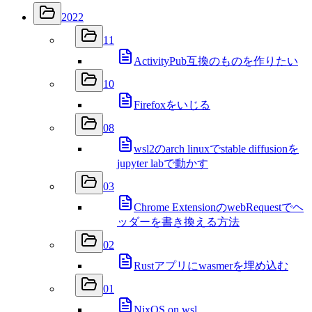
2022
11
ActivityPub互換のものを作りたい
10
Firefoxをいじる
08
wsl2のarch linuxでstable diffusionを
jupyter labで動かす
03
Chrome ExtensionのwebRequestでヘ
ッダーを書き換える方法
02
Rustアプリにwasmerを埋め込む
01
NixOS on wsl