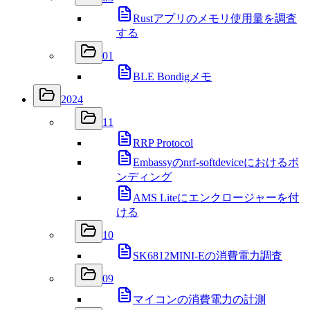
Rustアプリのメモリ使用量を調査
する
01
BLE Bondigメモ
2024
11
RRP Protocol
Embassyのnrf-softdeviceにおけるボ
ンディング
AMS Liteにエンクロージャーを付
ける
10
SK6812MINI-Eの消費電力調査
09
マイコンの消費電力の計測