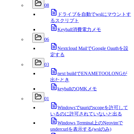
08
ドライブを自動でwslにマウントす
るスクリプト
Keyball消費電力メモ
06
Nextcloud MailでGoogle Oauthを設
定する
03
next buildでENAMETOOLONGが
出たとき
keyballのQMKメモ
01
Windowsでtauriのscopeを許可して
いるのに許可されていないと出る
Windows Terminal上のNeovimで
undercurlを表示する(wslのみ)