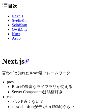
目次
Next.js
SvelteKit
SolidStart
QwikCity
Nuxt
Astro
Next.js
言わずと知れたReact製フレームワーク
pros
Reactの豊富なライブラリが使える
Server Componentsは結構好き
cons
ビルド遅くない？
react-dom
がデカい(150kb)ぐらい