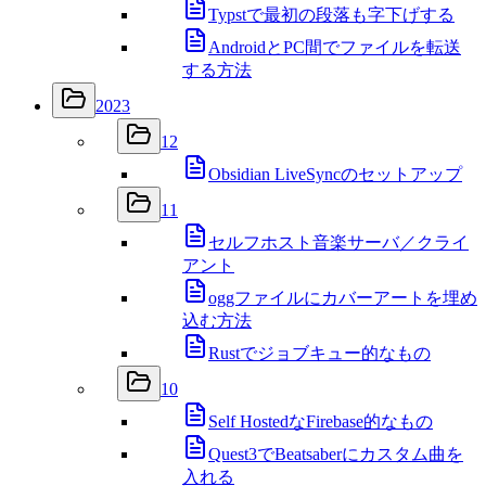
Typstで最初の段落も字下げする
AndroidとPC間でファイルを転送
する方法
2023
12
Obsidian LiveSyncのセットアップ
11
セルフホスト音楽サーバ／クライ
アント
oggファイルにカバーアートを埋め
込む方法
Rustでジョブキュー的なもの
10
Self HostedなFirebase的なもの
Quest3でBeatsaberにカスタム曲を
入れる